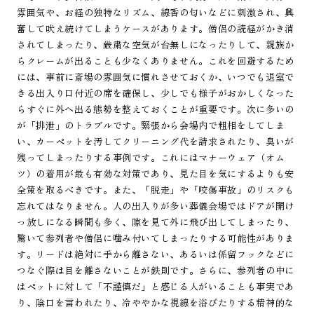
雰囲気や、お経の独特なリズム、線香の匂いなどに刺激され、興
奮して吠え続けてしまうケースがあります。僧侶の読経がかき消
されてしまったり、厳粛な空気が台無しになったりして、親族か
らクレームが出ることも少なくありません。これを回避するため
には、事前に斎場の雰囲気に慣れさせておくか、いつでも退室で
きる出入り口付近の席を確保し、少しでも様子がおかしくなった
らすぐに外へ出る態勢を整えておくことが重要です。次に多いの
が「排泄」のトラブルです。緊張から会場内で粗相をしてしま
い、カーペットを汚してクリーニング代を請求されたり、臭いが
残ってしまったりする事例です。これにはマナーウェア（オム
ツ）の着用が最も有効な対策であり、見た目を気にするよりも安
全策を取るべきです。また、「脱走」や「咬傷事故」のリスクも
忘れてはなりません。人の出入りが多い葬儀会場ではドアが開け
っ放しになる瞬間も多く、隙を見て外に飛び出してしまったり、
驚いて参列者や僧侶に噛み付いてしまったりする可能性がありま
す。リードは絶対に手から離さない、あるいは係留フックなどに
つなぐ際は目を離さないことが鉄則です。さらに、参列者の中に
はペットに対して「不謹慎だ」と感じる人がいることも事実であ
り、陰口を言われたり、冷ややかな視線を浴びたりする精神的な