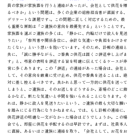
員の家族が家族葬を行うと連絡があったが、会社として供花を贈
るべきか」という問題は、多くの企業の総務担当者が直面する、
デリケートな課題です-。この問題に正しく対応するための、最
も重要な原則は「ご遺族の意向を最優先する」ということです。
家族葬を選ぶご遺族の多くは、「静かに、内輪だけで故人を見送
りたい」「参列者や関係各位に、余計な気遣いや負担をかけさせ
たくない」という想いを抱いています。そのため、訃報の連絡と
共に、「誠に勝手ながら、ご香典ご供花は固くご辞退申し上げま
す」と、弔意の表明を辞退する旨を明確に伝えてくるケースが非
常に多くあります。この「辞退」の連絡があった場合は、会社と
して、その意向を厳粛に受け止め、供花や香典を送ることは、絶
対に差し控えるべきです。良かれと思って一方的に供花を送って
しまうと、ご遺族は、そのお返しをどうするか、斎場のどこに飾
るかなど、新たな気遣いと手間を強いられることになります。そ
れは、静かに故人を見送りたいという、ご遺族の最も大切な願い
を踏みにじる行為になりかねません。では、もし訃報の連絡に、
供花辞退の明確な一文がなかった場合はどうでしょうか。この場
合でも、即座に供花を手配するのは早計です。まずは、社員本人
に直接、あるいはご遺族に連絡を取り、「会社として、お花をお