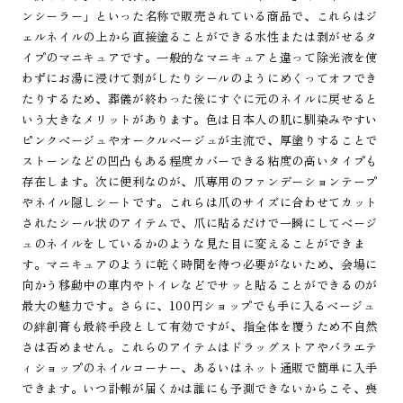
ンシーラー」といった名称で販売されている商品で、これらはジ
ェルネイルの上から直接塗ることができる水性または剥がせるタ
イプのマニキュアです。一般的なマニキュアと違って除光液を使
わずにお湯に浸けて剥がしたりシールのようにめくってオフでき
たりするため、葬儀が終わった後にすぐに元のネイルに戻せると
いう大きなメリットがあります。色は日本人の肌に馴染みやすい
ピンクベージュやオークルベージュが主流で、厚塗りすることで
ストーンなどの凹凸もある程度カバーできる粘度の高いタイプも
存在します。次に便利なのが、爪専用のファンデーションテープ
やネイル隠しシートです。これらは爪のサイズに合わせてカット
されたシール状のアイテムで、爪に貼るだけで一瞬にしてベージ
ュのネイルをしているかのような見た目に変えることができま
す。マニキュアのように乾く時間を待つ必要がないため、会場に
向かう移動中の車内やトイレなどでサッと貼ることができるのが
最大の魅力です。さらに、100円ショップでも手に入るベージュ
の絆創膏も最終手段として有効ですが、指全体を覆うため不自然
さは否めません。これらのアイテムはドラッグストアやバラエテ
ィショップのネイルコーナー、あるいはネット通販で簡単に入手
できます。いつ訃報が届くかは誰にも予測できないからこそ、喪