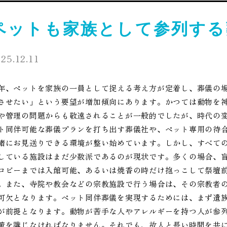
ペットも家族として参列する
25.12.11
年、ペットを家族の一員として捉える考え方が定着し、葬儀の
させたい」という要望が増加傾向にあります。かつては動物を
や管理の問題からも敬遠されることが一般的でしたが、時代の
ト同伴可能な葬儀プランを打ち出す葬儀社や、ペット専用の待
緒にお見送りできる環境が整い始めています。しかし、すべて
している施設はまだ少数派であるのが現状です。多くの場合、
ロビーまでは入館可能、あるいは焼香の時だけ抱っこして祭壇
。また、寺院や教会などの宗教施設で行う場合は、その宗教者
可欠となります。ペット同伴葬儀を実現するためには、まず遺
が前提となります。動物が苦手な人やアレルギーを持つ人が参
策を講じなければなりません。それでも、故人と長い時間を共