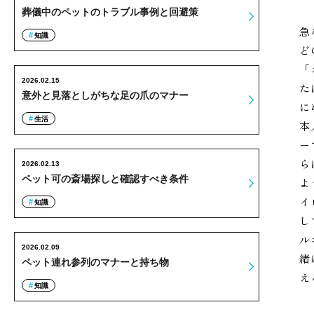
葬儀中のペットのトラブル事例と回避策
急
知識
ど
「
2026.02.15
た
意外と見落としがちな足の爪のマナー
に
生活
本
ー
ら
2026.02.13
ペット可の斎場探しと確認すべき条件
よ
イ
知識
し
ル
2026.02.09
緒
ペット連れ参列のマナーと持ち物
え
知識