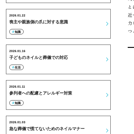
と
近
2026.01.22
喪主や親族側の爪に対する意識
力
つ
知識
2026.01.16
子どものネイルと葬儀での対応
生活
2026.01.11
参列者への配慮とアレルギー対策
知識
2026.01.03
急な葬儀で慌てないためのネイルマナー