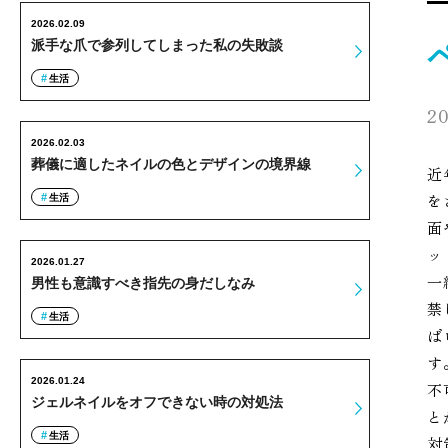
2026.02.09
派手な爪で参列してしまった私の失敗談
生活
20
2026.02.03
葬儀に適したネイルの色とデザインの境界線
近
を
生活
面
ッ
2026.01.27
一
男性も意識すべき指先の身だしなみ
禁
生活
ば
す
2026.01.24
不
ジェルネイルをオフできない時の対処法
と
生活
対