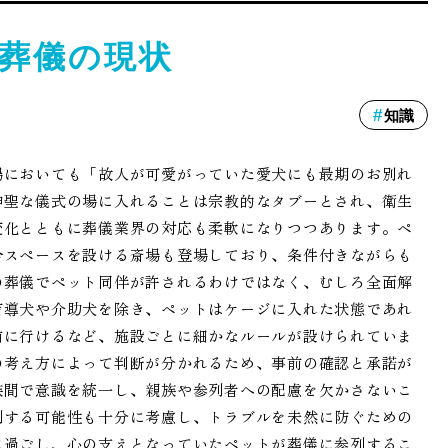
葬儀の現状
知識
場においても「故人が可愛がっていた愛犬にも最期のお別れ
神聖な儀式の場に入れることは宗教的なタブーとされ、衛生
変化とともに葬儀業界の対応も柔軟になりつつあります。ペ
合スペースを設ける斎場も登場しており、条件付きながらも
の葬儀でペット同伴が許されるわけではなく、むしろ全面解
盲導犬や介助犬を除き、ペットはケージに入れた状態であれ
前に行けるなど、施設ごとに細かなルールが設けられていま
の考え方によって判断が分かれるため、事前の確認と承諾が
族間で意識を統一し、親族や参列者への配慮を欠かさないこ
列する可能性も十分に考慮し、トラブルを未然に防ぐための
に過ごし、心の支えとなっていたペットが葬儀に参列するこ