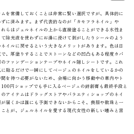
テムを常備しておくことは非常に賢い選択ですが、具体的に
わずに済みます。まず代表的なのが「カモフラネイル」や
これらはジェルネイルの上から直接塗ることができる水性ま
って除光液を使わずにお湯に浸けて剥がしたりシールのよう
のネイルに戻せるという大きなメリットがあります。色は日
流で、厚塗りすることでストーンなどの凹凸もある程度カバ
用のファンデーションテープやネイル隠しシートです。これ
爪に貼るだけで一瞬にしてベージュのネイルをしているかの
時間を待つ必要がないため、会場に向かう移動中の車内やト
100円ショップでも手に入るベージュの絆創膏も最終手段と
らのアイテムはドラッグストアやバラエティショップのネイ
報が届くかは誰にも予測できないからこそ、喪服や数珠と一
くことが、ジェルネイルを愛する現代女性の新しい嗜みと言