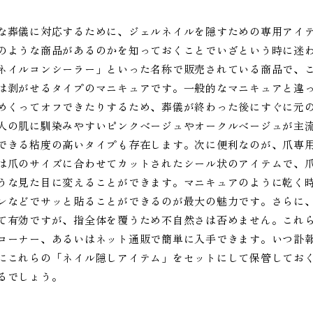
な葬儀に対応するために、ジェルネイルを隠すための専用アイ
のような商品があるのかを知っておくことでいざという時に迷
ネイルコンシーラー」といった名称で販売されている商品で、
は剥がせるタイプのマニキュアです。一般的なマニキュアと違
めくってオフできたりするため、葬儀が終わった後にすぐに元
人の肌に馴染みやすいピンクベージュやオークルベージュが主
できる粘度の高いタイプも存在します。次に便利なのが、爪専
は爪のサイズに合わせてカットされたシール状のアイテムで、
うな見た目に変えることができます。マニキュアのように乾く
レなどでサッと貼ることができるのが最大の魅力です。さらに、
て有効ですが、指全体を覆うため不自然さは否めません。これ
コーナー、あるいはネット通販で簡単に入手できます。いつ訃
にこれらの「ネイル隠しアイテム」をセットにして保管してお
るでしょう。