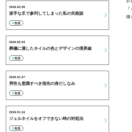
か
2026.02.09
「
派手な爪で参列してしまった私の失敗談
得
生活
2026.02.03
葬儀に適したネイルの色とデザインの境界線
生活
2026.01.27
男性も意識すべき指先の身だしなみ
生活
2026.01.24
ジェルネイルをオフできない時の対処法
生活