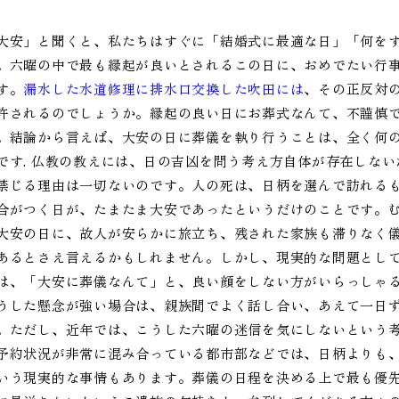
大安」と聞くと、私たちはすぐに「結婚式に最適な日」「何を
。六曜の中で最も縁起が良いとされるこの日に、おめでたい行
す。
漏水した水道修理に排水口交換した吹田には
、その正反対
許されるのでしょうか。縁起の良い日にお葬式なんて、不謹慎
。結論から言えば、大安の日に葬儀を執り行うことは、全く何
です. 仏教の教えには、日の吉凶を問う考え方自体が存在しな
禁じる理由は一切ないのです。人の死は、日柄を選んで訪れる
合がつく日が、たまたま大安であったというだけのことです。
大安の日に、故人が安らかに旅立ち、残された家族も滞りなく
あるとさえ言えるかもしれません。しかし、現実的な問題とし
は、「大安に葬儀なんて」と、良い顔をしない方がいらっしゃ
うした懸念が強い場合は、親族間でよく話し合い、あえて一日
。ただし、近年では、こうした六曜の迷信を気にしないという
予約状況が非常に混み合っている都市部などでは、日柄よりも
いう現実的な事情もあります。葬儀の日程を決める上で最も優