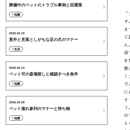
葬儀中のペットのトラブル事例と回避策
「
知識
す
ま
2026.02.15
て
意外と見落としがちな足の爪のマナー
ん
生活
係
を
都
2026.02.13
ペット可の斎場探しと確認すべき条件
く
で
知識
に
そ
2026.02.09
う
ペット連れ参列のマナーと持ち物
の
知識
と