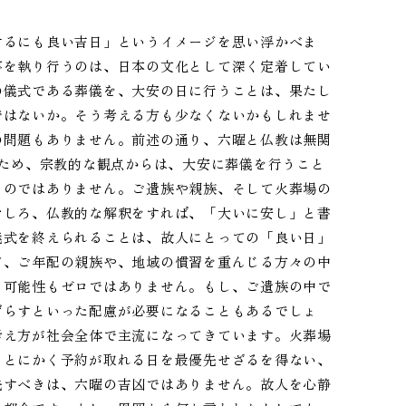
するにも良い吉日」というイメージを思い浮かべま
事を執り行うのは、日本の文化として深く定着してい
の儀式である葬儀を、大安の日に行うことは、果たし
ではないか。そう考える方も少なくないかもしれませ
の問題もありません。前述の通り、六曜と仏教は無関
いため、宗教的な観点からは、大安に葬儀を行うこと
ものではありません。ご遺族や親族、そして火葬場の
むしろ、仏教的な解釈をすれば、「大いに安し」と書
儀式を終えられることは、故人にとっての「良い日」
て、ご年配の親族や、地域の慣習を重んじる方々の中
る可能性もゼロではありません。もし、ご遺族の中で
ずらすといった配慮が必要になることもあるでしょ
考え方が社会全体で主流になってきています。火葬場
、とにかく予約が取れる日を最優先せざるを得ない、
先すべきは、六曜の吉凶ではありません。故人を心静