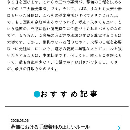
きる日を選びます。これらの三つの要素が、葬儀の日程を決める
上での「三大優先事項」です。そして、六曜、すなわち大安や赤
口といった日柄は、これらの優先事項がすべてクリアされた上
で、もし選択の余地があるのであれば、考慮に入れても良い、と
いう程度の、非常に低い優先順位に位置づけられるべきものなの
です。もちろん、ご家庭の考え方や地域の慣習を尊重することは
大切です。しかし、根拠のない迷信のために、火葬の日程を必要
以上に先延ばしにしたり、遠方の親族に無理なスケジュールを強
いたりすることは、本末転倒です。何よりも、故人とご遺族にと
って、最も負担が少なく、心穏やかにお別れができる日。それ
が、最良の日取りなのです。
おすすめ記事
2026.03.06
葬儀における手袋着用の正しいルール