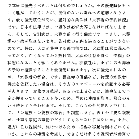
で本当に優先すべきことは何なのでしょうか。その優先順位を正
しく理解しておくことが、後悔のないお別れへの道筋となりま
す。最も優先順位が高い、絶対的な条件は「火葬場の予約状況」
です。日本の法律では、ご遺体は必ず火葬しなければなりませ
ん。そして、告別式は、火葬の前に行う儀式です。つまり、火葬
場の予約が取れない限り、告別式の日程も決めることができない
のです。特に、人口が集中する都市部では、火葬場は常に混み合
っており、亡くなってから数日間、火葬の順番を待つ「待機」の
状態になることも珍しくありません。葬儀社は、まずこの火葬場
の予約を確保することを最優先に動きます。次に優先されるの
が、「宗教者の都合」です。菩提寺の僧侶など、特定の宗教者に
儀式を依頼したい場合は、その方のスケジュールを確認する必要
があります。お盆やお彼岸、あるいは土日などは、法事などで予
定が埋まっていることも多いため、早めに連絡を取り、都合の良
い日時をすり合わせます。そして、これらの外的要因と並行し
て、「ご遺族・ご親族の都合」を調整します。喪主や主要な親族
が、仕事や家庭の事情でどうしても外せない日はないか。また、
遠方に住む親族が、駆けつけるために必要な移動時間はどれくら
いか。これらの要素を考慮し、できるだけ多くの近親者が参列で